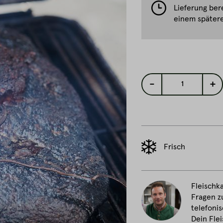
Lieferung ber
einem spätere
-
+
1
Frisch
Fleischka
Fragen z
telefonis
Dein Fle