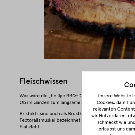
Fleischwissen
Coo
Was wäre die „heilige BBQ-Dreifaltigkeit“ ohne ein Ful
Unsere Website is
Ob im Ganzen zum langsamen Smoken oder für herrlich
Cookies, damit un
relevanten Content 
Bristekts sind auch als Brustkern bekannt und befinde
wir Nutzerdaten, et
Pectoralismuskel bezeichnet, als Point der kleinere P
schmeckt wie unse
Flat zieht.
erlaubst uns dam