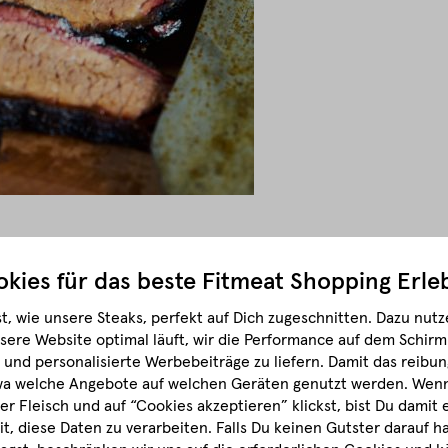
kies für das beste
Fitmeat Shopping Erle
l Packer Brisket? Richtig, ziemlich einfältig! Denn kaum etwas i
t, wie unsere Steaks, perfekt auf Dich zugeschnitten.
Dazu nutze
es Pastrami - dieses Geschmackserlebnis sollte sich jeder ein
sere Website optimal läuft, wir die Performance auf dem Schir
und personalisierte Werbebeiträge zu liefern. Damit das reibun
n sich an der Seite der Rinderbrust. Sie bestehen aus dem Flat u
wa welche Angebote auf welchen Geräten genutzt werden.
Wenn 
ektoralismuskel. Getrennt werden diese beiden Muskeln durch ei
r Fleisch und auf “Cookies akzeptieren” klickst, bist Du damit
it, diese Daten zu verarbeiten. Falls Du keinen Gutster darauf 