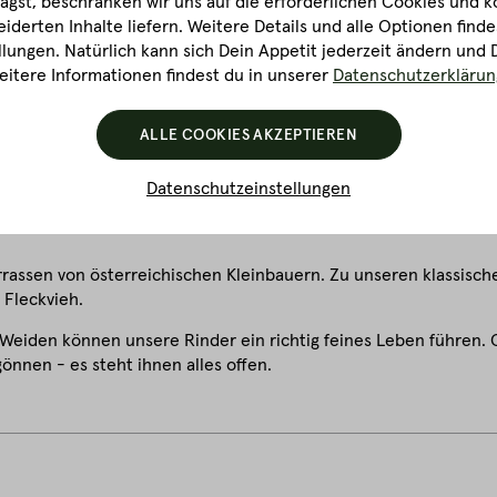
gst, beschränken wir uns auf die erforderlichen Cookies und k
?
derten Inhalte liefern. Weitere Details und alle Optionen finde
st automatisch als Brisket eignet. Sowohl Point als auch Flat m
lungen. Natürlich kann sich Dein Appetit jederzeit ändern und 
chgerecht zugeputzt werden.
itere Informationen findest du in unserer
Datenschutzerklärun
iemlich klasse. Denn Rindfleisch sollte prinzipiell quer zur Fas
ALLE COOKIES AKZEPTIEREN
onderer Glücksfall, da die Muskelfasern von Flat und Point bereit
Datenschutzeinstellungen
rassen von österreichischen Kleinbauern. Zu unseren klassisch
 Fleckvieh.
n Weiden können unsere Rinder ein richtig feines Leben führen
önnen - es steht ihnen alles offen.