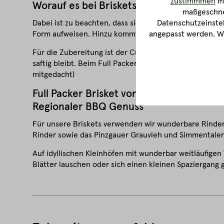
zustimmmen
ma
Worauf es bei Briskets wirklich ankommt
maßgeschnei
Dabei ist zu beachten, dass sich nicht jede Rinderbru
Datenschutzeinstel
Form aufweisen. Hinzu kommt, dass sie gereift und fa
angepasst werden. We
Für die Zubereitung ist der Cut bereits von Haus aus z
saftig bleibt. Beim Full Packer Brisket ist das ein bes
mitgedacht)
Full Packer Brisket von Fitmeat
Regionaler BBQ Genuss
Für unsere Briskets verwenden wir wunderbare Rinder
Rinder sowie das Pinzgauer Grauvieh und Simmentaler
Auf idyllischen Kleinhöfen mit wunderbar weitläufige
Blätter lauschen oder sich einen kleinen Spaziergang g