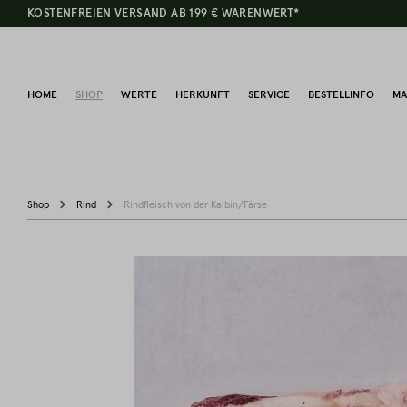
KOSTENFREIEN VERSAND AB 199 € WARENWERT*
HOME
SHOP
WERTE
HERKUNFT
SERVICE
BESTELLINFO
MA
Shop
Rind
Rindfleisch von der Kalbin/Färse