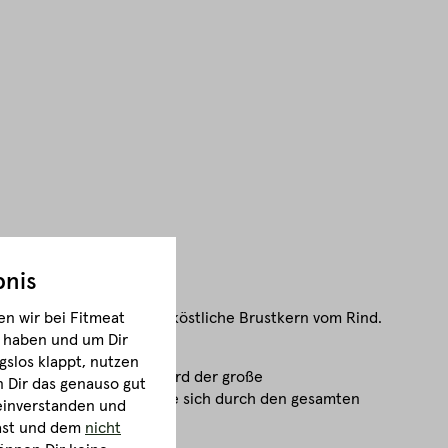
bnis
st derart begehrt wie der köstliche Brustkern vom Rind.
n wir bei Fitmeat
mal gönnen.
m haben und um Dir
gslos klappt, nutzen
nd dem Point. Als Flat wird der große
Dir das genauso gut
ne breite Fettschicht, die sich durch den gesamten
 einverstanden und
hast und dem
nicht