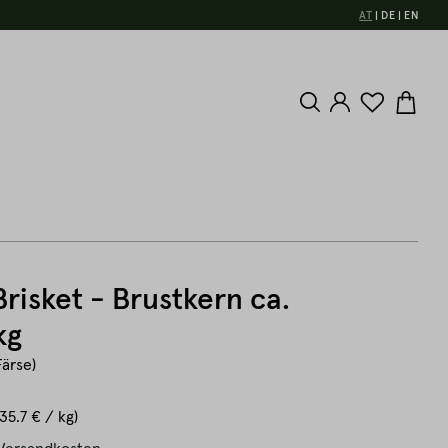
AT
DE
EN
Brisket - Brustkern ca.
kg
Färse)
(35.7 € / kg)