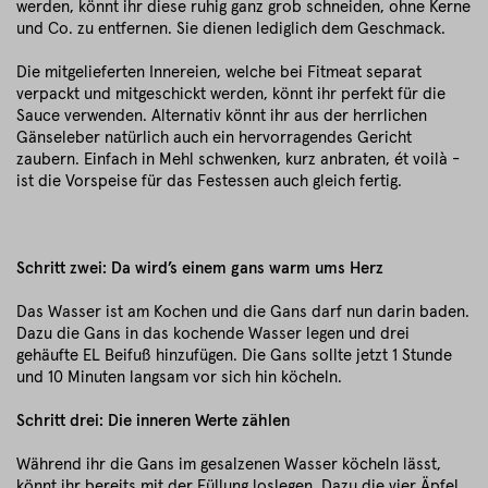
werden, könnt ihr diese ruhig ganz grob schneiden, ohne Kerne
und Co. zu entfernen. Sie dienen lediglich dem Geschmack.
Die mitgelieferten Innereien, welche bei Fitmeat separat
verpackt und mitgeschickt werden, könnt ihr perfekt für die
Sauce verwenden. Alternativ könnt ihr aus der herrlichen
Gänseleber natürlich auch ein hervorragendes Gericht
zaubern. Einfach in Mehl schwenken, kurz anbraten, ét voilà -
ist die Vorspeise für das Festessen auch gleich fertig.
Schritt zwei: Da wird’s einem gans warm ums Herz
Das Wasser ist am Kochen und die Gans darf nun darin baden.
Dazu die Gans in das kochende Wasser legen und drei
gehäufte EL Beifuß hinzufügen. Die Gans sollte jetzt 1 Stunde
und 10 Minuten langsam vor sich hin köcheln.
Schritt drei: Die inneren Werte zählen
Während ihr die Gans im gesalzenen Wasser köcheln lässt,
könnt ihr bereits mit der Füllung loslegen. Dazu die vier Äpfel