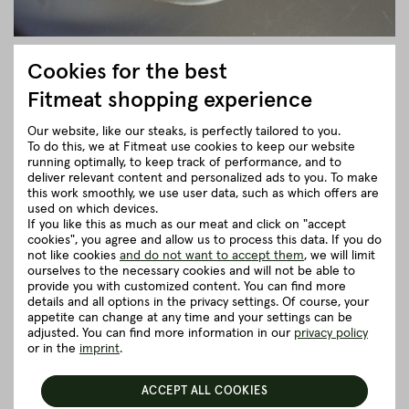
Cookies for the best
Schritt vier: Wir heizen der Gans ein
Fitmeat shopping experience
Die Gans ist nun fertig gekocht und (Achtung Spoiler-Alert)
Our website, like our steaks, is perfectly tailored to you.
natürlich noch nicht knusprig. Daher kommt das Gansl jetzt auf
To do this, we at Fitmeat use cookies to keep our website
das Backpapier. An der Oberseite hat sich inzwischen eine
running optimally, to keep track of performance, and to
weiße Schicht aus Gänsefett gebildet. Diese kann entweder als
deliver relevant content and personalized ads to you. To make
Brotaufstrich oder eben zur Veredelung der Gans-Füllung
this work smoothly, we use user data, such as which offers are
used on which devices.
verwendet werden.
If you like this as much as our meat and click on "accept
cookies", you agree and allow us to process this data. If you do
Jetzt geht’s an die Füllung. Dazu die Gans mit der fertig
not like cookies
and do not want to accept them
, we will limit
vorbereiteten Mischung füllen und darauf achten, dass auch
ourselves to the necessary cookies and will not be able to
wirklich genügend verwendet wird.
provide you with customized content. You can find more
details and all options in the privacy settings. Of course, your
appetite can change at any time and your settings can be
Kleiner Tipp:
Bis zu diesem Punkt kann das Gansl auch
adjusted. You can find more information in our
privacy policy
wunderbar vorbereitet werden. Somit hat man beim Festessen
or in the
imprint
.
ausreichend Zeit, um sich mit Freunden und Familie schon mal
ein Glaserl Wein zu gönnen und zu plaudern. Gerade in der
ACCEPT ALL COOKIES
stressigen Vorweihnachtszeit ein absoluter Traum.